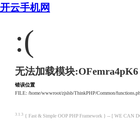
开云手机网
:(
无法加载模块:OFemra4pK6
错误位置
FILE: /home/wwwroot/zjslsb/ThinkPHP/Common/functions.
3.1.3
{ Fast & Simple OOP PHP Framework } -- [ WE CAN 